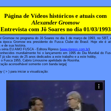
Página de Vídeos históricos e atuais com
Alexander Gromow
Entrevista com Jô Soares no dia 01/03/1993
der Gromow no programa do Jô Soares no dia 1 de março de 1993, no SBT, 
Na época Gromow era presidente do Fusca Clube do Brasil. Hoje ele é ati
 e de sua história.
da séria EU AMO FUSCA - Editora Ripress (
www.ripress.com.br
).
conhecidos mundialmente foi o lançamento em 1995 do Dia Mundial do Fus
já são mais de 25 anos dedicados a este trabalho e a este hobby,
a o Fusca 1955, Cabrio Limousine apelidado de Rosinha.
lização aconselhável somente com banda larga]
ay
( > ) para iniciar a visualização: