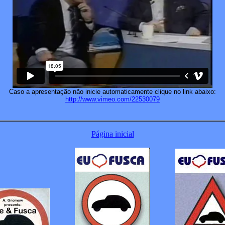
Caso a apresentação não inicie automaticamente clique no link abaixo:
http://www.vimeo.com/22530079
Página inicial