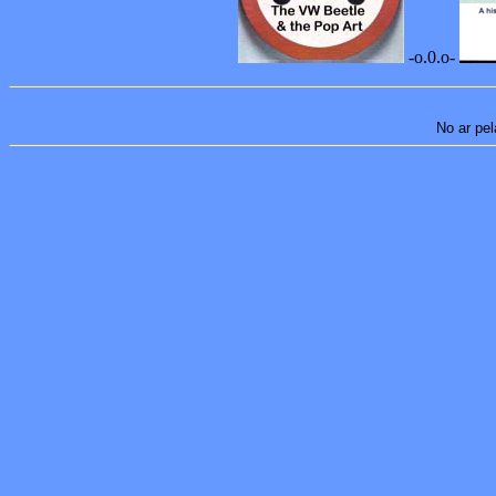
-o.0.o-
No ar pel